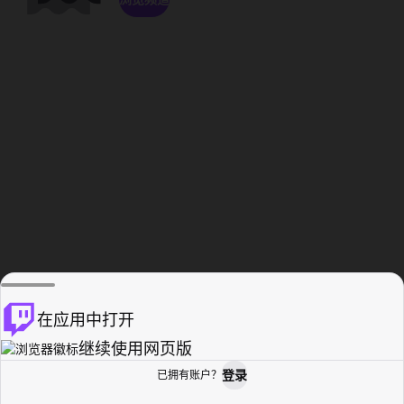
在应用中打开
继续使用网页版
登录
已拥有账户？
主页
浏览
活动纪录
个人资料