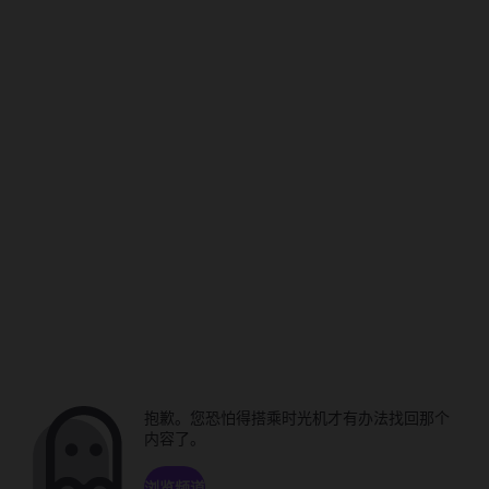
抱歉。您恐怕得搭乘时光机才有办法找回那个
内容了。
浏览频道