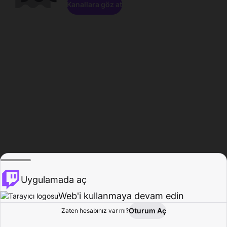
Kanallara göz at
Uygulamada aç
Web'i kullanmaya devam edin
Oturum Aç
Zaten hesabınız var mı?
Ana Sayfa
Gözat
Aktivite
Profil