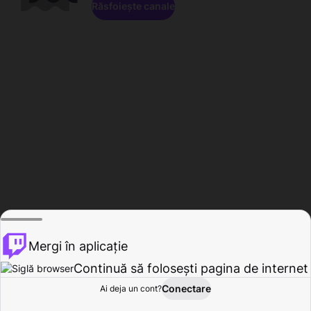
Răsfoiește canale
Mergi în aplicație
Continuă să folosești pagina de internet
Conectare
Ai deja un cont?
Acasă
Răsfoire
Activitate
Profil