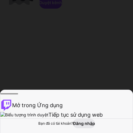
Duyệt kênh
Mở trong Ứng dụng
Tiếp tục sử dụng web
Đăng nhập
Bạn đã có tài khoản?
Trang chủ
Duyệt
Hoạt động
Hồ sơ