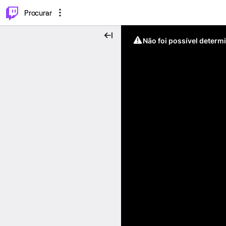
.
⌥
P
Procurar
Não foi possível determ