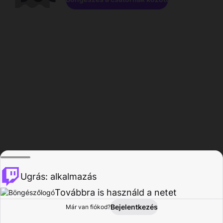
Ugrás: alkalmazás
Továbbra is használd a netet
Bejelentkezés
Már van fiókod?
Főoldal
Böngészés
Tevékenység
Profil