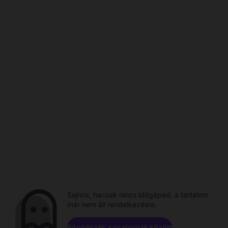
Sajnos, hacsak nincs időgéped, a tartalom
már nem áll rendelkezésre.
Böngészés a csatornák között