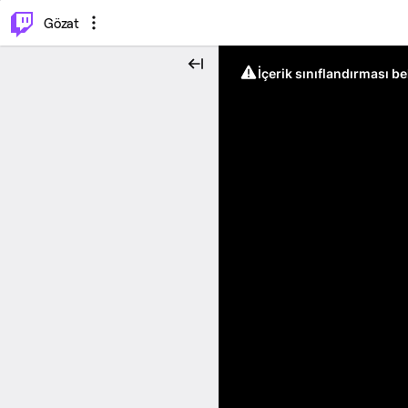
⌥
P
Gözat
İçerik sınıflandırması b