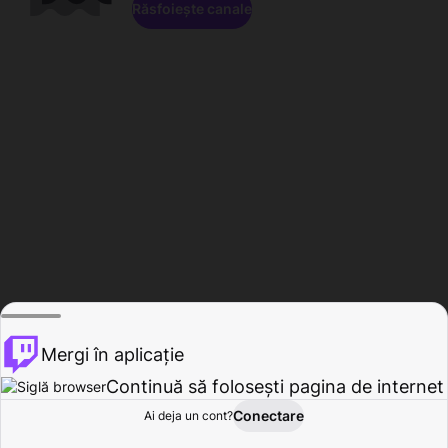
Răsfoiește canale
Mergi în aplicație
Continuă să folosești pagina de internet
Conectare
Ai deja un cont?
Acasă
Răsfoire
Activitate
Profil