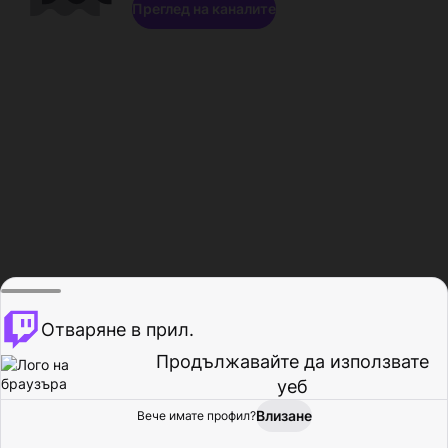
Преглед на каналите
Отваряне в прил.
Продължавайте да използвате
уеб
Влизане
Вече имате профил?
Начало
Преглед
Активност
Профил