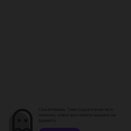
Съжаляваме. Това съдържание не е
налично, освен ако нямате машина на
времето.