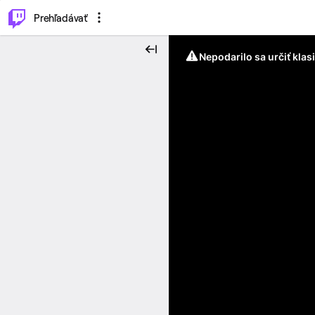
..
⌥
P
Prehľadávať
Nepodarilo sa určiť klas