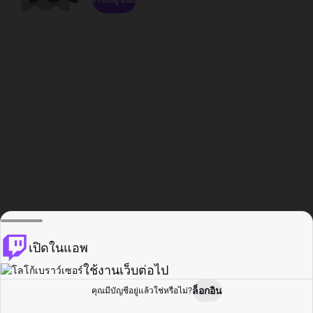
เปิดในแอพ
ใช้งานเว็บต่อไป
ล็อกอิน
คุณมีบัญชีอยู่แล้วใช่หรือไม่?
หน้าแรก
เรียกดู
กิจกรรม
โปรไฟล์