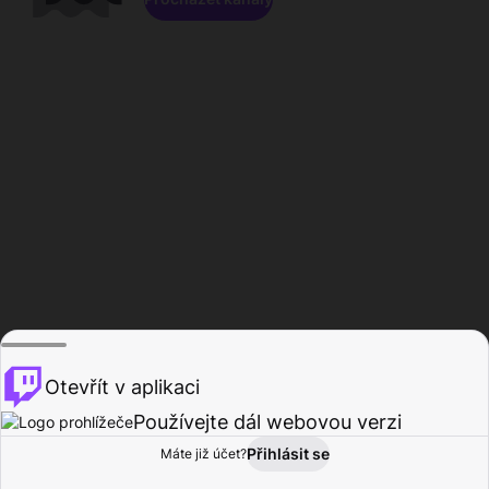
Otevřít v aplikaci
Používejte dál webovou verzi
Přihlásit se
Máte již účet?
Domů
Procházet
Aktivita
Profil