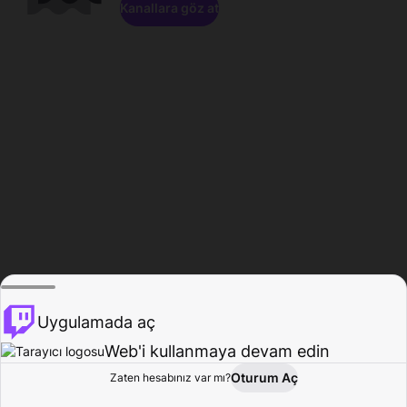
Kanallara göz at
Uygulamada aç
Web'i kullanmaya devam edin
Oturum Aç
Zaten hesabınız var mı?
Ana Sayfa
Gözat
Aktivite
Profil