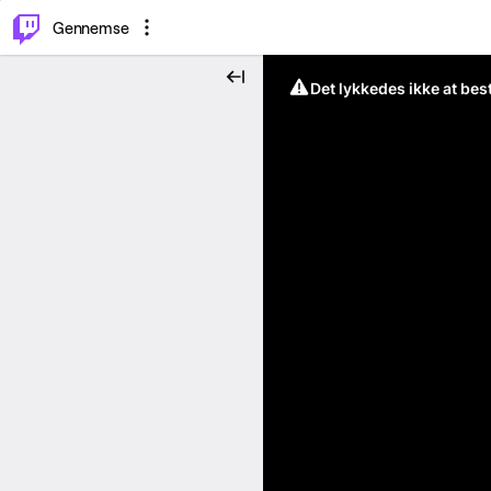
⌥
P
Gennemse
Det lykkedes ikke at be