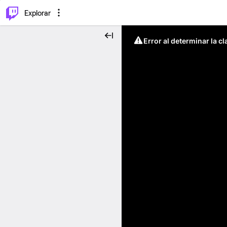
⌥
P
Explorar
Error al determinar la c