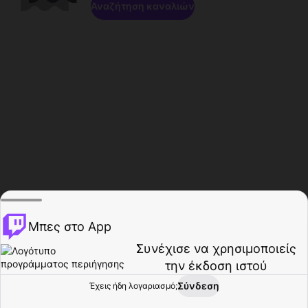
Αναζήτηση καναλιών
Μπες στο App
Συνέχισε να χρησιμοποιείς
την έκδοση ιστού
Σύνδεση
Έχεις ήδη λογαριασμό;
Αρχική σελίδα
Περιήγηση
Δραστηριότητα
Προφίλ