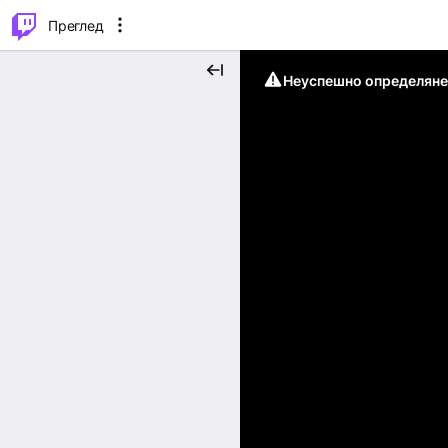
м...
⌥
P
Преглед
Неуспешно определяне