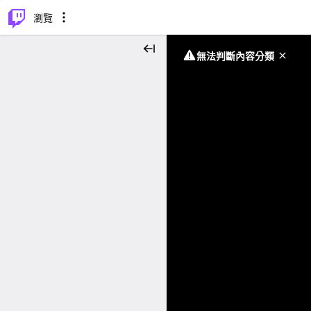
⌥
P
瀏覽
無法判斷內容分類