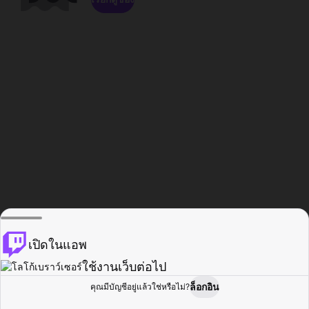
เปิดในแอพ
ใช้งานเว็บต่อไป
ล็อกอิน
คุณมีบัญชีอยู่แล้วใช่หรือไม่?
หน้าแรก
เรียกดู
กิจกรรม
โปรไฟล์