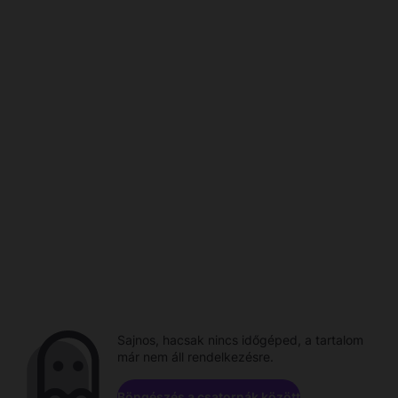
Sajnos, hacsak nincs időgéped, a tartalom
már nem áll rendelkezésre.
Böngészés a csatornák között