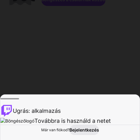
Ugrás: alkalmazás
Továbbra is használd a netet
Bejelentkezés
Már van fiókod?
Főoldal
Böngészés
Tevékenység
Profil