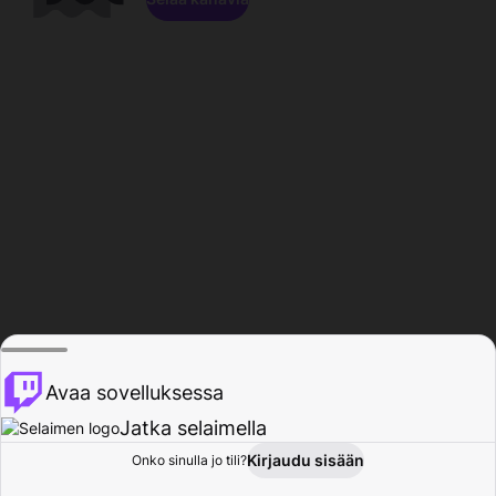
Avaa sovelluksessa
Jatka selaimella
Kirjaudu sisään
Onko sinulla jo tili?
Koti
Selaa
Toiminta
Profiili