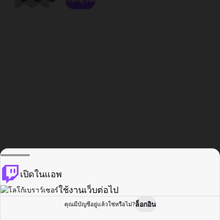
เปิดในแอพ
ใช้งานเว็บต่อไป
ล็อกอิน
คุณมีบัญชีอยู่แล้วใช่หรือไม่?
หน้าแรก
เรียกดู
กิจกรรม
โปรไฟล์