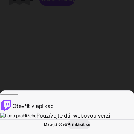
Otevřít v aplikaci
Používejte dál webovou verzi
Přihlásit se
Máte již účet?
Domů
Procházet
Aktivita
Profil