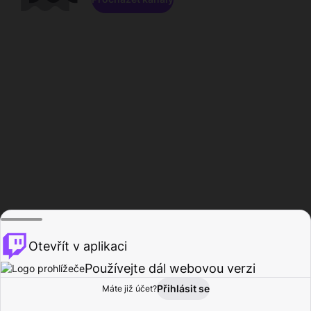
Otevřít v aplikaci
Používejte dál webovou verzi
Přihlásit se
Máte již účet?
Domů
Procházet
Aktivita
Profil