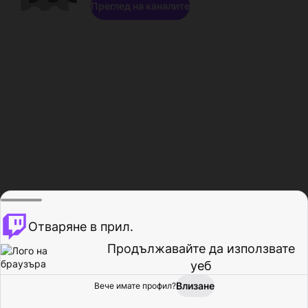
Преглед на каналите
Отваряне в прил.
Продължавайте да използвате
уеб
Влизане
Вече имате профил?
Начало
Преглед
Активност
Профил