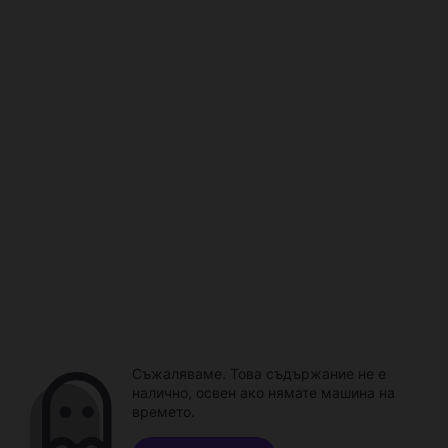
Съжаляваме. Това съдържание не е
налично, освен ако нямате машина на
времето.