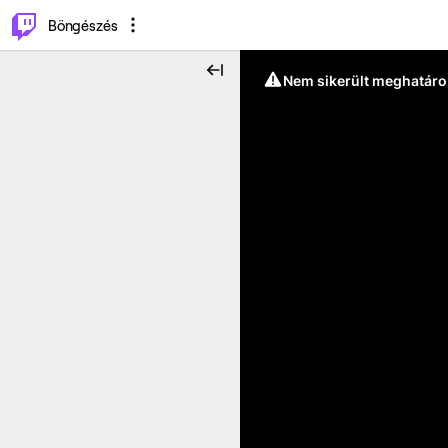
⌥
P
Böngészés
Nem sikerült meghatáro