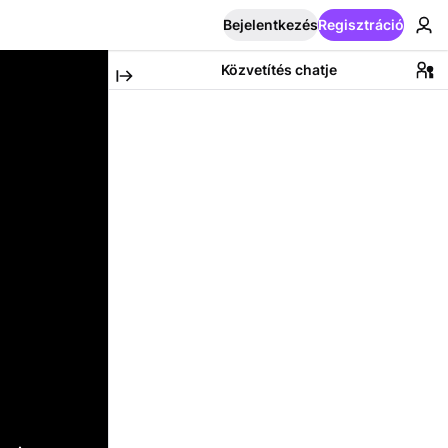
Bejelentkezés
Regisztráció
Közvetítés chatje