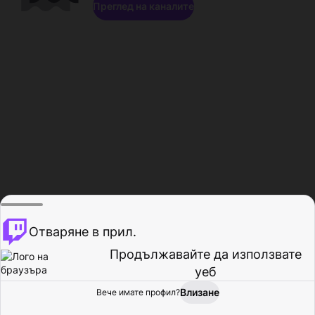
Преглед на каналите
Отваряне в прил.
Продължавайте да използвате
уеб
Влизане
Вече имате профил?
Начало
Преглед
Активност
Профил