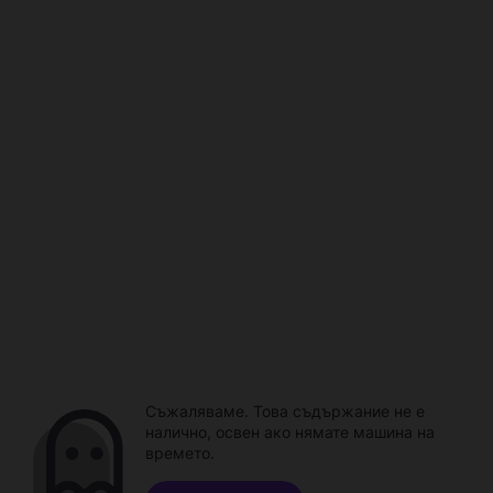
Съжаляваме. Това съдържание не е
налично, освен ако нямате машина на
времето.