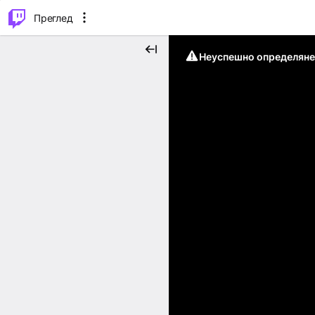
м...
⌥
P
Преглед
Неуспешно определяне