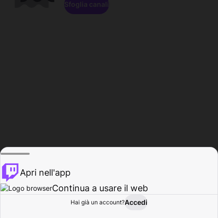
Sfoglia canali
Apri nell'app
Continua a usare il web
Accedi
Hai già un account?
Base
Sfoglia
Attività
Profilo