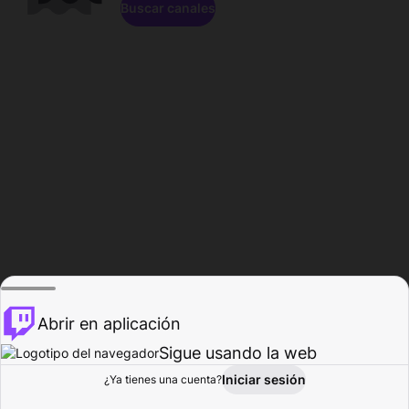
Buscar canales
Abrir en aplicación
Sigue usando la web
Iniciar sesión
Página de
¿Ya tienes una cuenta?
Explorar
Actividad
Perfil
Creador