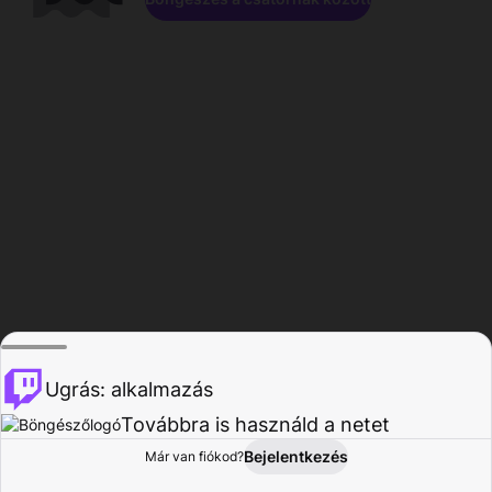
Ugrás: alkalmazás
Továbbra is használd a netet
Bejelentkezés
Már van fiókod?
Főoldal
Böngészés
Tevékenység
Profil