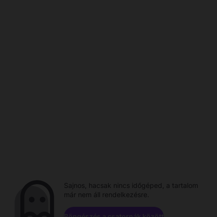
Sajnos, hacsak nincs időgéped, a tartalom
már nem áll rendelkezésre.
Böngészés a csatornák között