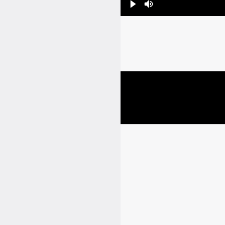
Volume