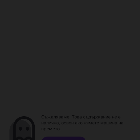
Съжаляваме. Това съдържание не е
налично, освен ако нямате машина на
времето.