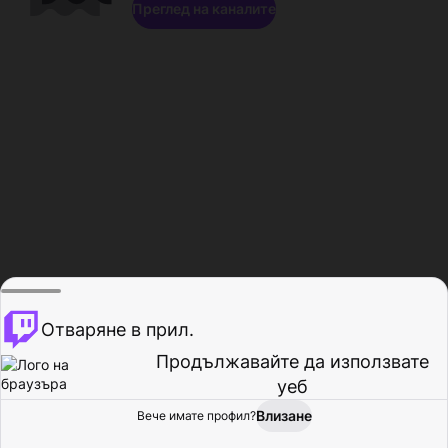
Преглед на каналите
Отваряне в прил.
Продължавайте да използвате
уеб
Влизане
Вече имате профил?
Начало
Преглед
Активност
Профил