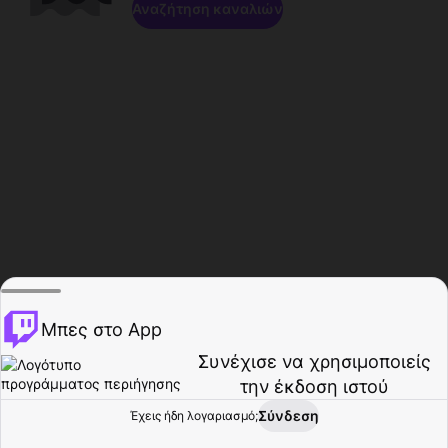
Αναζήτηση καναλιών
Μπες στο App
Συνέχισε να χρησιμοποιείς
την έκδοση ιστού
Σύνδεση
Έχεις ήδη λογαριασμό;
Αρχική σελίδα
Περιήγηση
Δραστηριότητα
Προφίλ