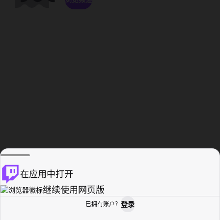
在应用中打开
继续使用网页版
登录
已拥有账户？
主页
浏览
活动纪录
个人资料