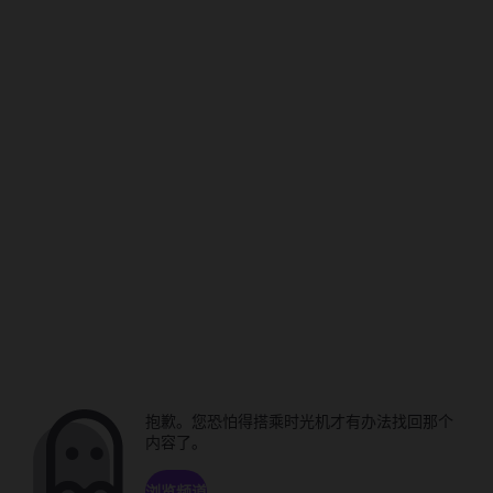
抱歉。您恐怕得搭乘时光机才有办法找回那个
内容了。
浏览频道