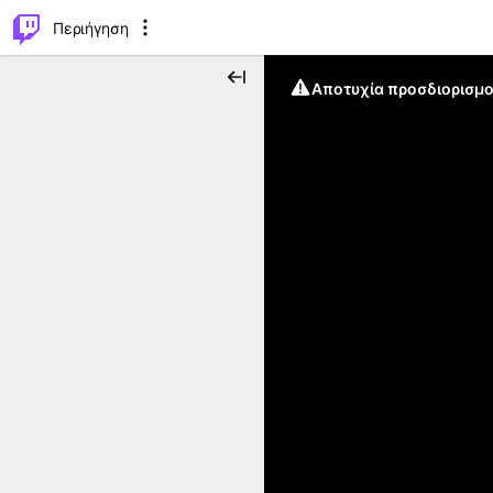
..
⌥
P
Περιήγηση
Αποτυχία προσδιορισμο