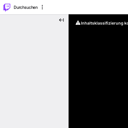
.
⌥
P
Durchsuchen
Inhaltsklassifizierung 