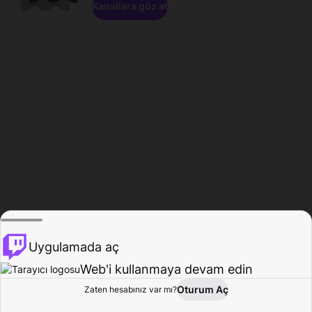
Kanallara göz at
Uygulamada aç
Web'i kullanmaya devam edin
Oturum Aç
Zaten hesabınız var mı?
Ana Sayfa
Gözat
Aktivite
Profil