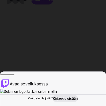
Avaa sovelluksessa
Jatka selaimella
Kirjaudu sisään
Onko sinulla jo tili?
Koti
Selaa
Toiminta
Profiili