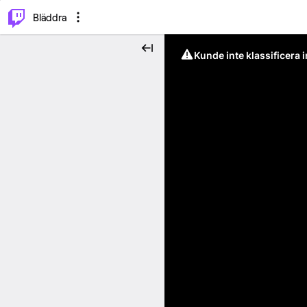
⌥
P
Bläddra
Kunde inte klassificera 