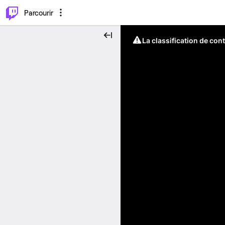
⌥
P
Parcourir
La classification de con