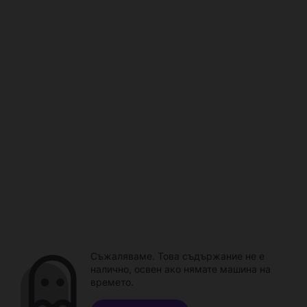
Съжаляваме. Това съдържание не е
налично, освен ако нямате машина на
времето.