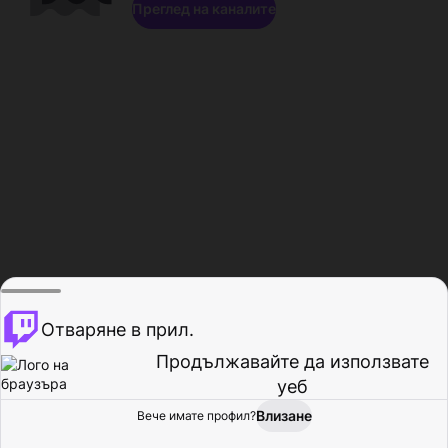
Преглед на каналите
Отваряне в прил.
Продължавайте да използвате
уеб
Влизане
Вече имате профил?
Начало
Преглед
Активност
Профил