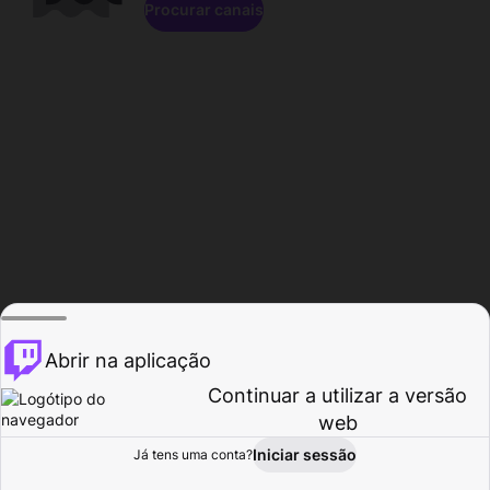
Procurar canais
Abrir na aplicação
Continuar a utilizar a versão
web
Iniciar sessão
Já tens uma conta?
Página inicial
Procurar
Atividade
Perfil