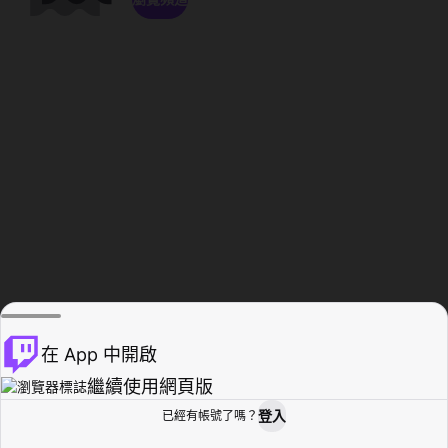
在 App 中開啟
繼續使用網頁版
登入
已經有帳號了嗎？
創作者基地
瀏覽
活動紀錄
個人檔案