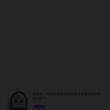
抱歉啦！您恐怕得搭乘時光機才有辦法找回那
個內容了。
瀏覽頻道