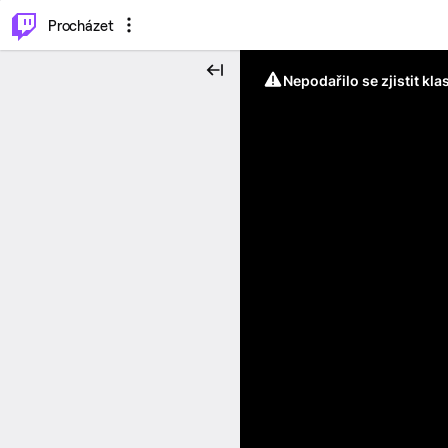
..
⌥
P
Procházet
Nepodařilo se zjistit kla