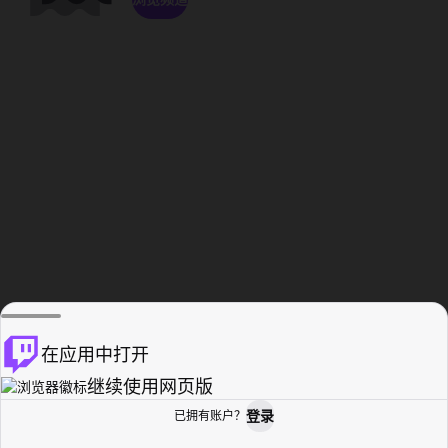
在应用中打开
继续使用网页版
登录
已拥有账户？
主页
浏览
活动纪录
个人资料