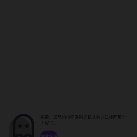
抱歉。您恐怕得搭乘时光机才有办法找回那个
内容了。
浏览频道