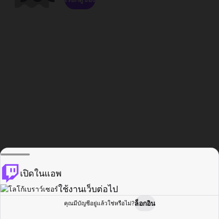
เปิดในแอพ
ใช้งานเว็บต่อไป
ล็อกอิน
คุณมีบัญชีอยู่แล้วใช่หรือไม่?
หน้าแรก
เรียกดู
กิจกรรม
โปรไฟล์