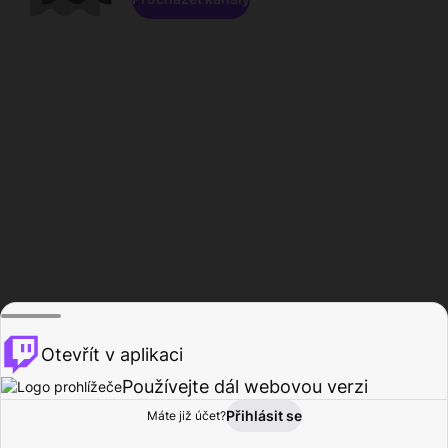
Otevřít v aplikaci
Používejte dál webovou verzi
Přihlásit se
Máte již účet?
Domů
Procházet
Aktivita
Profil