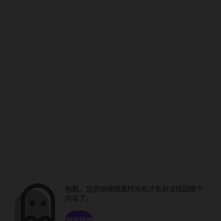
抱歉。您恐怕得搭乘时光机才有办法找回那个
内容了。
浏览频道