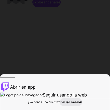
Explorar canales
Abrir en app
Seguir usando la web
Iniciar sesión
Página del
¿Ya tienes una cuenta?
Explorar
Actividad
Perfil
Creador